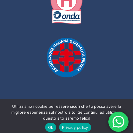
Utilizziamo i cookie per essere sicuri che tu possa avere la
migliore esperienza sul nostro sito. Se continui ad utilizzare
questo sito saremo felici!
Copyright ©2026 all rights reserved
Ok
Privacy policy
Designed by Clinica San Paolo