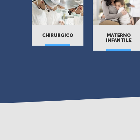
CHIRURGICO
MATERNO
INFANTILE
VAI
VAI