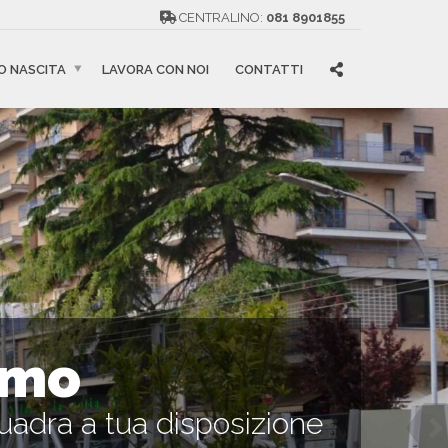
CENTRALINO:
081 8901855
O NASCITA
LAVORA CON NOI
CONTATTI
amo
uadra a tua disposizione