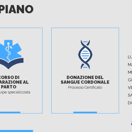
 PIANO
L
M
M
CORSO DI
DONAZIONE DEL
G
ARAZIONE AL
SANGUE CORDONALE
PARTO
V
Processo Certificato
ipe specializzata
S
D
SCOPRI
SCOPRI