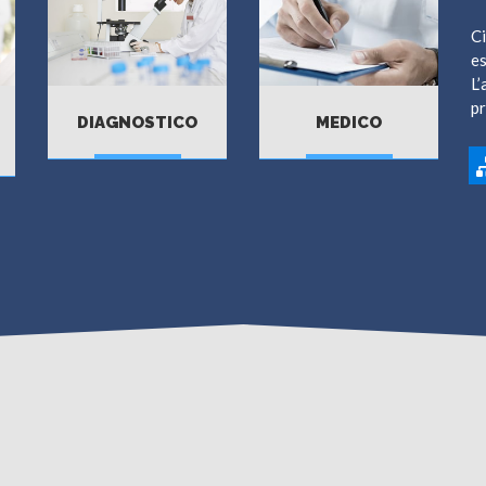
Ci
es
L’
pr
DIAGNOSTICO
MEDICO
VAI
VAI